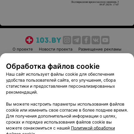
О проекте
Новости проекта
Размещение рекламы
Медицинский маркетинг
Публичный договор
Обработка файлов cookie
Пользовательское соглашение
Способы оплаты
Наш сайт использует файлы cookie для обеспечения
Вакансии
Партнеры
удобства пользователей сайта, его улучшения, сбора
Написать руководителю 103.by
статистики и предоставления персонализированных
Написать в поддержку
рекомендаций.
Персональные настройки cookie
Вы можете настроить параметры использования файлов
Обработка персональных данных
cookie или изменить свое согласие в более позднее время.
Для получения дополнительной информации о целях,
сроках и порядке использования файлов cookie вы
можете ознакомиться с нашей
Политикой обработки
файлов cookie