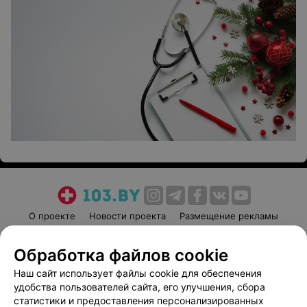
О проекте
Новости проекта
Размещение рекламы
Медицинский маркетинг
Публичный договор
Обработка файлов cookie
Пользовательское соглашение
Способы оплаты
Наш сайт использует файлы cookie для обеспечения
Вакансии
Партнеры
удобства пользователей сайта, его улучшения, сбора
Написать руководителю 103.by
статистики и предоставления персонализированных