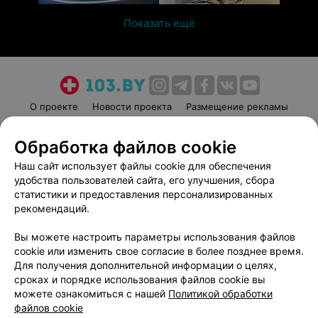
Показать ещё
О проекте
Новости проекта
Размещение рекламы
Медицинский маркетинг
Публичный договор
Обработка файлов cookie
Пользовательское соглашение
Способы оплаты
Наш сайт использует файлы cookie для обеспечения
Вакансии
Партнеры
удобства пользователей сайта, его улучшения, сбора
Написать руководителю 103.by
статистики и предоставления персонализированных
Написать в поддержку
рекомендаций.
Персональные настройки cookie
Вы можете настроить параметры использования файлов
Обработка персональных данных
cookie или изменить свое согласие в более позднее время.
Для получения дополнительной информации о целях,
сроках и порядке использования файлов cookie вы
можете ознакомиться с нашей
Политикой обработки
файлов cookie