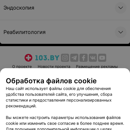
Эндоскопия
Реабилитология
О проекте
Новости проекта
Размещение рекламы
Медицинский маркетинг
Публичный договор
Обработка файлов cookie
Пользовательское соглашение
Способы оплаты
Наш сайт использует файлы cookie для обеспечения
Вакансии
Партнеры
удобства пользователей сайта, его улучшения, сбора
Написать руководителю 103.by
статистики и предоставления персонализированных
рекомендаций.
Написать в поддержку
Персональные настройки cookie
Вы можете настроить параметры использования файлов
cookie или изменить свое согласие в более позднее время.
Обработка персональных данных
Для получения дополнительной информации о целях,