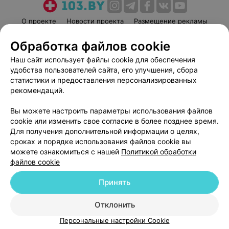
О проекте
Новости проекта
Размещение рекламы
Медицинский маркетинг
Публичный договор
Обработка файлов cookie
Пользовательское соглашение
Способы оплаты
Наш сайт использует файлы cookie для обеспечения
Вакансии
Партнеры
удобства пользователей сайта, его улучшения, сбора
Написать руководителю 103.by
статистики и предоставления персонализированных
рекомендаций.
Написать в поддержку
Персональные настройки cookie
Вы можете настроить параметры использования файлов
cookie или изменить свое согласие в более позднее время.
Обработка персональных данных
Для получения дополнительной информации о целях,
сроках и порядке использования файлов cookie вы
можете ознакомиться с нашей
Политикой обработки
файлов cookie
Принять
© 2026 ООО «Артокс Лаб», УНП 191700409
| 220012, Республика Беларусь,
г. Минск, улица Толбухина, 2, пом. 16 | help@103.by
Отклонить
Персональные настройки Cookie
Служба поддержки
+375 291212755