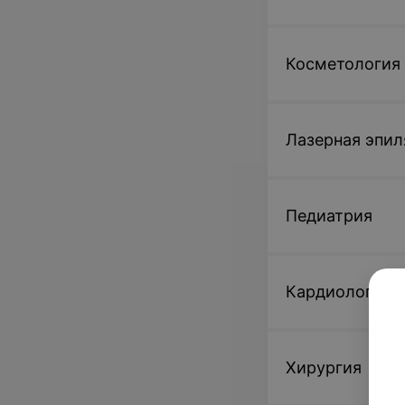
Косметология
Лазерная эпил
Педиатрия
Кардиология
Хирургия