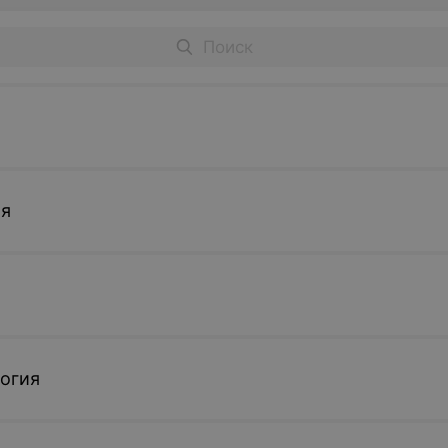
ия
огия