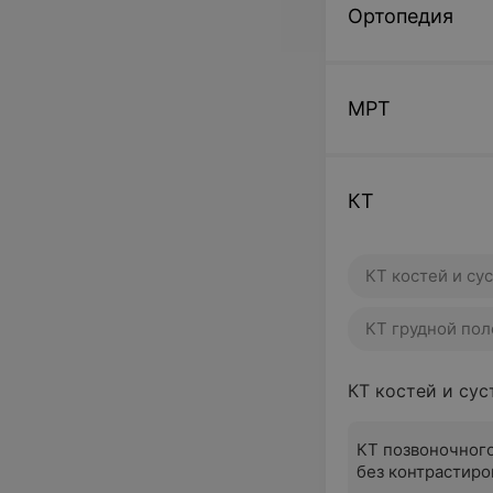
Ортопедия
МРТ
КТ
КТ костей и су
КТ грудной пол
КТ костей и сус
КТ позвоночног
без контрастиро