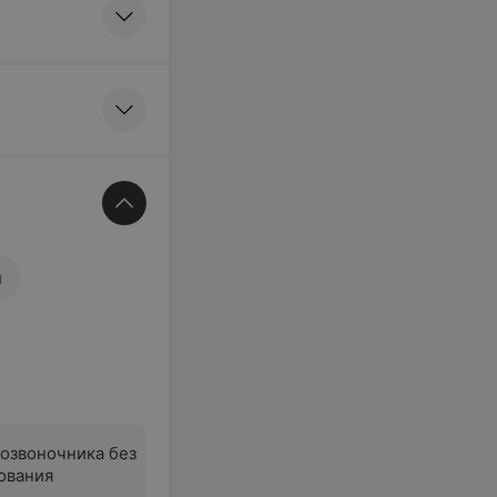
ы
позвоночника без
ования