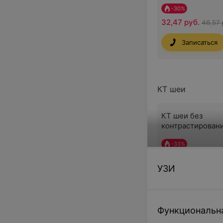
-
30
%
32,47 руб.
46,57 
Записаться
КТ шеи
КТ шеи без
контрастирован
-
33
%
113,56 руб.
169,4
УЗИ
Записаться
Функциональн