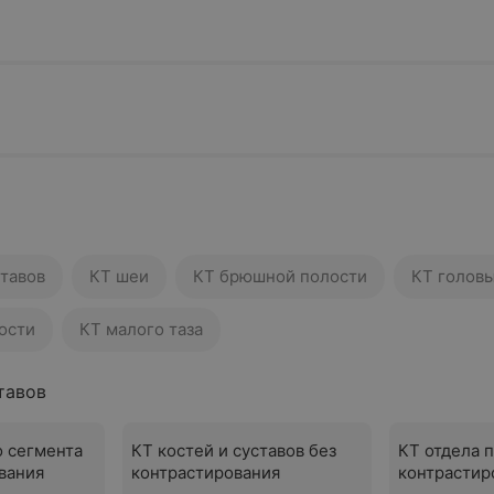
ставов
КТ шеи
КТ брюшной полости
КТ голов
ости
КТ малого таза
тавов
о сегмента
КТ костей и суставов без
КТ отдела 
вания
контрастирования
контрастир