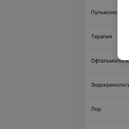
Пульмонологи
Терапия
Офтальмологи
Эндокринолог
Лор