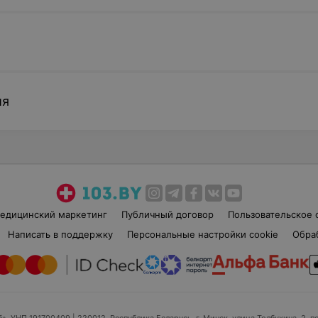
лости
ости без
ия
ия
0 руб.
едицинский маркетинг
Публичный договор
Пользовательское 
зга без
КТ лицевого черепа без
Написать в поддержку
Персональные настройки cookie
Обра
ия
контрастирования
-
28
%
110,11 руб.
 руб.
153,25 руб.