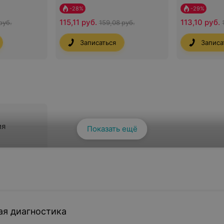
-
28
%
-
29
%
115,11 руб.
113,10 руб.
руб.
159,08 руб.
Записаться
Записа
ия
Показать ещё
3 руб.
ая диагностика