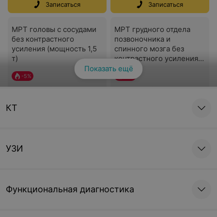
Записаться
Записаться
МРТ головы с сосудами
МРТ грудного отдела
без контрастного
позвоночника и
усиления (мощность 1,5
спинного мозга без
т)
контрастного усиления
(мощность 1,5 т)
Показать ещё
-
5
%
-
5
%
223,99 руб.
183,47 руб.
235,51 руб.
192,85 руб.
КТ
Записаться
Записаться
МРТ отдела конечности
МРТ крестцово-
без контрастного
подвздошных суставов
УЗИ
усиления (мощность 1,5
без контрастного
т)
усиления (мощность 1,5
т)
-
5
%
-
5
%
Функциональная диагностика
196,39 руб.
143,24 руб.
206,45 руб.
150,51 руб.
Записаться
Записаться