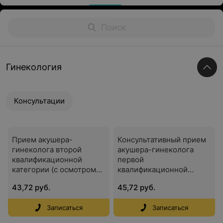
Гинекология
Консультации
Прием акушера-
Консультативный прием
гинеколога второй
акушера-гинеколога
квалификационной
первой
категории (с осмотром
квалификационной
на гинекологическом
категории (с осмотром
43,72 руб.
45,72 руб.
кресле)
на гинекологическом
кресле)
Записаться
Записаться