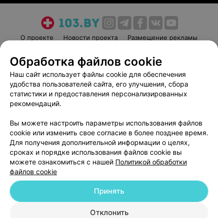
О проекте
Новости проекта
Размещение рекламы
Медицинский маркетинг
Публичный договор
Обработка файлов cookie
Пользовательское соглашение
Способы оплаты
Наш сайт использует файлы cookie для обеспечения
Вакансии
Партнеры
удобства пользователей сайта, его улучшения, сбора
Написать руководителю 103.by
статистики и предоставления персонализированных
рекомендаций.
Написать в поддержку
Персональные настройки cookie
Вы можете настроить параметры использования файлов
cookie или изменить свое согласие в более позднее время.
Обработка персональных данных
Для получения дополнительной информации о целях,
сроках и порядке использования файлов cookie вы
можете ознакомиться с нашей
Политикой обработки
файлов cookie
Принять
© 2026 ООО «Артокс Лаб», УНП 191700409
| 220012, Республика Беларусь,
г. Минск, улица Толбухина, 2, пом. 16 | help@103.by
Отклонить