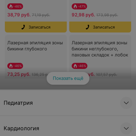
-
46
%
-
47
%
38,79 руб.
92,98 руб.
71,19 руб.
173,98 руб.
Записаться
Записаться
Лазерная эпиляция зоны
Лазерная эпиляция зоны
бикини глубокого
бикини неглубокого,
паховых складок + лобок
-
46
%
-
46
%
73,25 руб.
58,07 руб.
136,25 руб.
107,57 руб.
Показать ещё
Смотреть все
Записаться
Записаться
Лазерная эпиляция зоны
Лазерная эпиляция
Педиатрия
бикини у мужчин
плеча
-
46
%
-
46
%
83,07 руб.
47,98 руб.
Кардиология
155,07 руб.
88,48 руб.