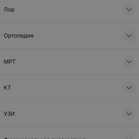
-
45
%
-
46
%
Лор
27,79 руб.
88,49 руб.
50,29 руб.
164,99 руб.
Записаться
Записаться
Ортопедия
Лазерная эпиляция
Лазерная эпиляция
живота у женщин по
живота у мужчин
белой линии
МРТ
-
45
%
-
46
%
38,93 руб.
93,35 руб.
71,33 руб.
174,35 руб.
КТ
Записаться
Записаться
Лазерная эпиляция
Лазерная эпиляция
задней поверхности шеи
кистей рук
УЗИ
-
45
%
-
45
%
38,82 руб.
38,98 руб.
71,22 руб.
71,38 руб.