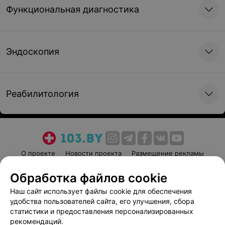
Функциональная диагностика
Эндоскопия
Реабилитология
О проекте
Новости проекта
Размещение рекламы
Медицинский маркетинг
Публичный договор
Обработка файлов cookie
Пользовательское соглашение
Способы оплаты
Наш сайт использует файлы cookie для обеспечения
Вакансии
Партнеры
удобства пользователей сайта, его улучшения, сбора
Написать руководителю 103.by
статистики и предоставления персонализированных
рекомендаций.
Написать в поддержку